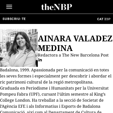
Ir
al
contenido
SUBSCRIU-TE
CAT
ESP
AINARA VALADEZ
MEDINA
Redactora a The New Barcelona Post
Badalona, 1999. Apassionada per la comunicació en totes
les seves formes i especialment per descobrir i abordar el
ric patrimoni cultural de la regió metropolitana.
Graduada en Periodisme i Humanitats per la Universitat
Pompeu Fabra (UPF), cursant l’últim semestre al King’s
College London. Ha treballat a la secció de Societat de
l’Agència EFE i als Informatius i Esports de Badalona
Comunicació, així com al Departament de Cultura de