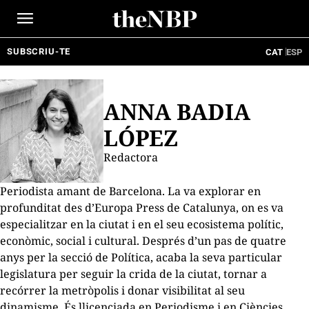
Ir
al
contenido
SUBSCRIU-TE
CAT
ESP
ANNA BADIA
LÓPEZ
Redactora
Periodista amant de Barcelona. La va explorar en
profunditat des d’Europa Press de Catalunya, on es va
especialitzar en la ciutat i en el seu ecosistema polític,
econòmic, social i cultural. Després d’un pas de quatre
anys per la secció de Política, acaba la seva particular
legislatura per seguir la crida de la ciutat, tornar a
recórrer la metròpolis i donar visibilitat al seu
dinamisme. És llicenciada en Periodisme i en Ciències