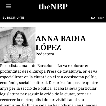
Ir
al
contenido
SUBSCRIU-TE
CAT
ESP
ANNA BADIA
LÓPEZ
Redactora
Periodista amant de Barcelona. La va explorar en
profunditat des d’Europa Press de Catalunya, on es va
especialitzar en la ciutat i en el seu ecosistema polític,
econòmic, social i cultural. Després d’un pas de quatre
anys per la secció de Política, acaba la seva particular
legislatura per seguir la crida de la ciutat, tornar a
recórrer la metròpolis i donar visibilitat al seu
dinamisme. És llicenciada en Periodisme i en Ciències