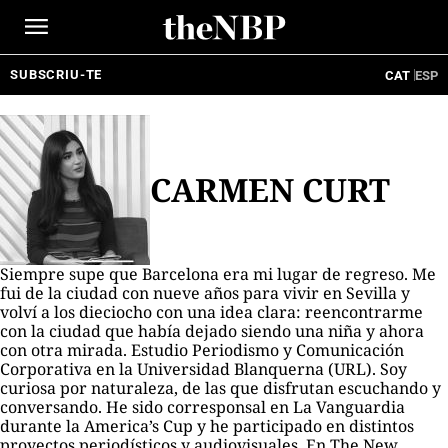
Ir
al
contenido
SUBSCRIU-TE
CAT
ESP
CARMEN CURT
Siempre supe que Barcelona era mi lugar de regreso. Me
fui de la ciudad con nueve años para vivir en Sevilla y
volví a los dieciocho con una idea clara: reencontrarme
con la ciudad que había dejado siendo una niña y ahora
con otra mirada. Estudio Periodismo y Comunicación
Corporativa en la Universidad Blanquerna (URL). Soy
curiosa por naturaleza, de las que disfrutan escuchando y
conversando. He sido corresponsal en La Vanguardia
durante la America’s Cup y he participado en distintos
proyectos periodísticos y audiovisuales. En The New