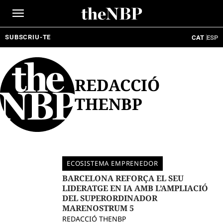
Ir
al
contenido
SUBSCRIU-TE
CAT
ESP
REDACCIÓ
THENBP
ECOSISTEMA EMPRENEDOR
BARCELONA REFORÇA EL SEU
LIDERATGE EN IA AMB L’AMPLIACIÓ
DEL SUPERORDINADOR
MARENOSTRUM 5
REDACCIÓ THENBP