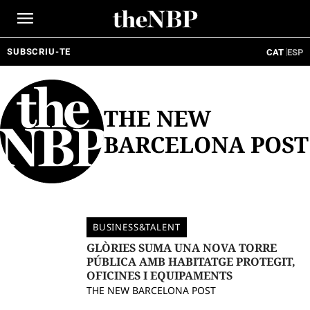
Ir
al
contenido
SUBSCRIU-TE
CAT
ESP
THE NEW
BARCELONA POST
BUSINESS&TALENT
GLÒRIES SUMA UNA NOVA TORRE
PÚBLICA AMB HABITATGE PROTEGIT,
OFICINES I EQUIPAMENTS
THE NEW BARCELONA POST