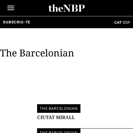
Ir
al
contenido
SUBSCRIU-TE
CAT
ESP
The Barcelonian
THE BARCELONIAN
CIUTAT MIRALL
THE BARCELONIAN