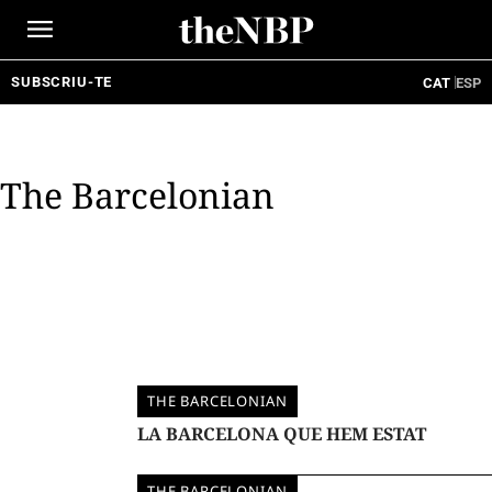
Ir
al
contenido
SUBSCRIU-TE
CAT
ESP
The Barcelonian
THE BARCELONIAN
LA BARCELONA QUE HEM ESTAT
THE BARCELONIAN