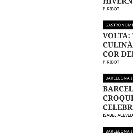
HIVERN
P. RIBOT
GASTRONOMI
VOLTA:
CULINÀ
COR DE
P. RIBOT
BARCELONA I
BARCEL
CROQUE
CELEBR
ISABEL ACEVE
BARCELONA I