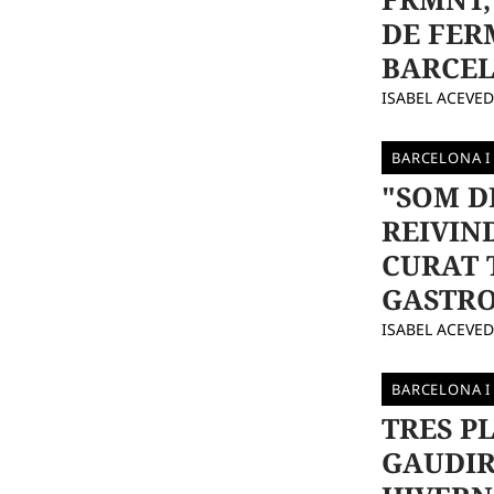
DE FER
BARCE
ISABEL ACEVE
BARCELONA I
"SOM D
REIVIN
CURAT 
GASTR
ISABEL ACEVE
BARCELONA I
TRES P
GAUDIR