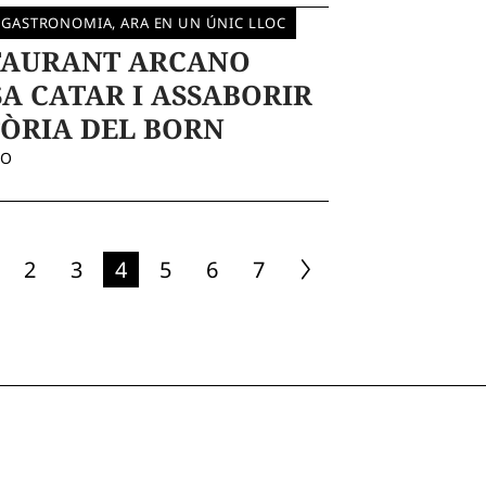
 GASTRONOMIA, ARA EN UN ÚNIC LLOC
TAURANT ARCANO
A CATAR I ASSABORIR
TÒRIA DEL BORN
DO
2
3
4
5
6
7