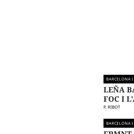
BARCELONA I
LEÑA B
FOC I L
P. RIBOT
BARCELONA I
FRMNT,