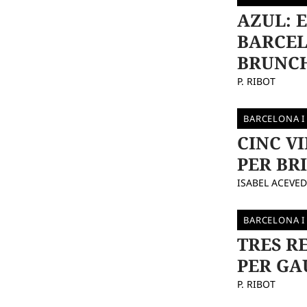
AZUL: 
BARCEL
BRUNC
P. RIBOT
BARCELONA I
CINC V
PER BR
ISABEL ACEVE
BARCELONA I
TRES R
PER GA
P. RIBOT