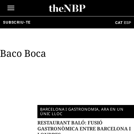
Ir
al
contenido
SUBSCRIU-TE
CAT
ESP
Baco Boca
BARCELONA I GASTRONOMIA, ARA EN UN
ÚNIC LLOC
RESTAURANT BALÓ: FUSIÓ
GASTRONÒMICA ENTRE BARCELONA I