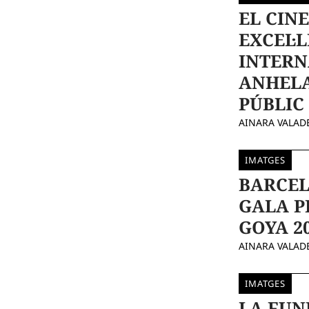
EL CIN
EXCEL·L
INTERN
ANHELA
PÚBLIC
AINARA VALAD
IMATGES
BARCEL
GALA P
GOYA 2
AINARA VALAD
IMATGES
LA FUN