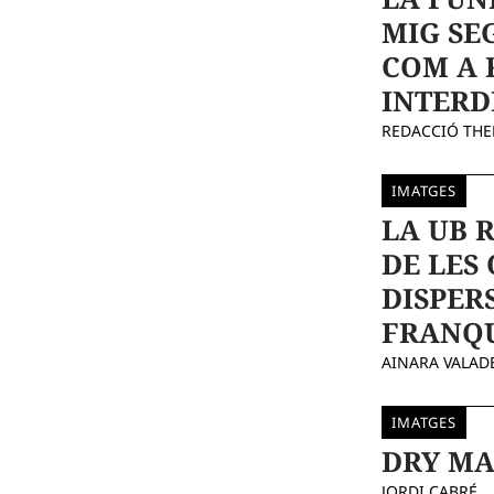
MIG SE
COM A 
INTERD
REDACCIÓ TH
IMATGES
LA UB 
DE LES
DISPER
FRANQ
AINARA VALAD
IMATGES
DRY MA
JORDI CABRÉ