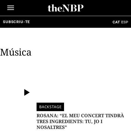
Ir
al
contenido
SUBSCRIU-TE
CAT
ESP
Música
BACKSTAGE
ROSANA: “EL MEU CONCERT TINDRÀ
TRES INGREDIENTS: TU, JO I
NOSALTRES”