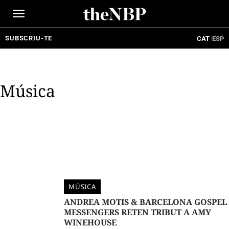
Ir
al
contenido
SUBSCRIU-TE
CAT
ESP
Música
MÚSICA
ANDREA MOTIS & BARCELONA GOSPEL
MESSENGERS RETEN TRIBUT A AMY
WINEHOUSE