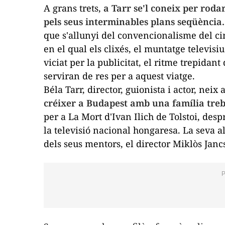
A grans trets,
a Tarr se'l coneix per rodar
pels seus interminables plans seqüència.
que s'allunyi del convencionalisme del ci
en el qual els clixés, el muntatge televisi
viciat per la publicitat, el ritme trepidan
serviran de res per a aquest viatge.
Béla Tarr, director, guionista i actor, nei
créixer a Budapest amb una família treb
per a
La Mort d'Ivan Ilich
de Tolstoi, desp
la televisió nacional hongaresa. La seva a
dels seus mentors, el director Miklòs Janc