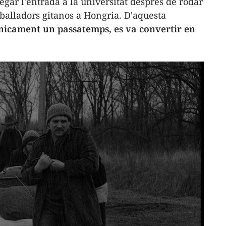
negar l'entrada a la universitat després de rodar
balladors gitanos a Hongria. D'aquesta
 únicament un passatemps, es va convertir en