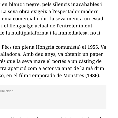
 en blanc i negre, pels silencis inacabables i
La seva obra exigeix a l'espectador modern
nema comercial i obri la seva ment a un estadi
u i el llenguatge actual de l'entreteniment,
t de la multiplataforma i la immediatesa, no li
x a Pècs (en plena Hongria comunista) el 1955.
Va
alladora.
Amb deu anys, va obtenir un paper
rés que la seva mare el portés a un càsting de
ltra aparició com a actor va anar de la mà d'un
só, en el film
Temporada de Monstres
(1986).