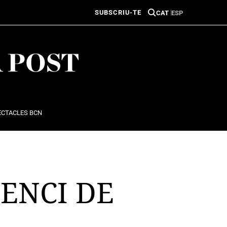
SUBSCRIU-TE
CAT
ESP
ECTACLES BCN
LENCI DE