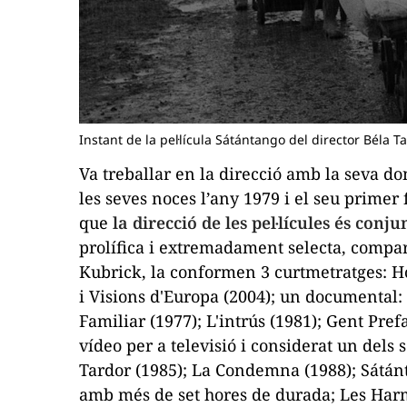
Instant de la pel·lícula Sátántango del director Béla T
Va treballar en la direcció amb la seva d
les seves noces l’any 1979 i el seu primer f
que
la direcció de les pel·lícules és conj
prolífica i extremadament selecta, comp
Kubrick, la conformen 3 curtmetratges:
H
i
Visions d'Europa
(2004); un documental:
Familiar
(1977);
L'intrús
(1981);
Gent Pref
vídeo per a televisió i considerat un dels
Tardor
(1985);
La Condemna
(1988);
Sátán
amb més de set hores de durada;
Les Har