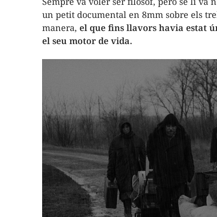
Sempre va voler ser filòsof, però se li va 
un petit documental en 8mm sobre els tre
manera,
el que fins llavors havia estat
el seu motor de vida.