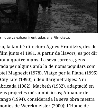
arr, que va exhaurir entradas a la Filmoteca.
ona, la també directora Ágnes Hranitzky, des de
ilm junts el 1981. A partir de llavors, es pot dir
unta a quatre mans.
La seva carrera, gens
arada per alguns amb la de noms populars com
otel Magnezit
(1978),
Viatge per la Plana
(1995)
City Life
(1990), i deu llargmetratges:
Niu
abricada
(1982);
Macbeth
(1982), adaptació en
 seus projectes més ambiciosos;
Almanac de
tango
(1994), considerada la seva obra mestra
monies de Werckmeister
(2000);
L'Home de