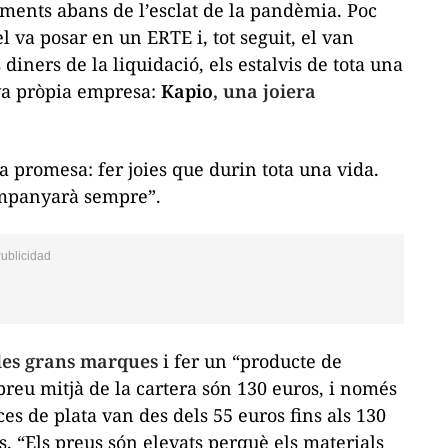
iments abans de l’esclat de la pandèmia. Poc
l va posar en un ERTE i, tot seguit, el van
iners de la liquidació, els estalvis de tota una
eva pròpia empresa:
Kapio
, una joiera
 promesa: fer joies que durin tota una vida.
companyarà sempre”.
 les grans marques
i fer un “producte de
preu mitjà de la cartera són 130 euros, i només
es de plata van des dels 55 euros fins als 130
os. “Els preus són elevats perquè els materials