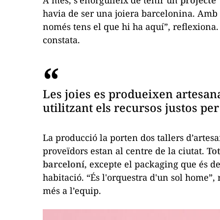
A més, s’enorgulleix de tenir un
projecte
havia de ser una joiera barcelonina. Amb 
només tens el que hi ha aquí”, reflexiona.
constata.
Les joies es produeixen artesan
utilitzant els recursos justos pe
La producció la porten dos tallers d’artesa
proveïdors estan al centre de la ciutat.
Tot
barceloní
, excepte el
packaging
que és de 
habitació. “És l'orquestra d'un sol home”, 
més a l’equip.