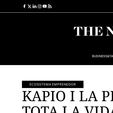
Ir
al
contenido
BUSINESS&T
ECOSISTEMA EMPRENEDOR
KAPIO I LA 
TOTA LA VID