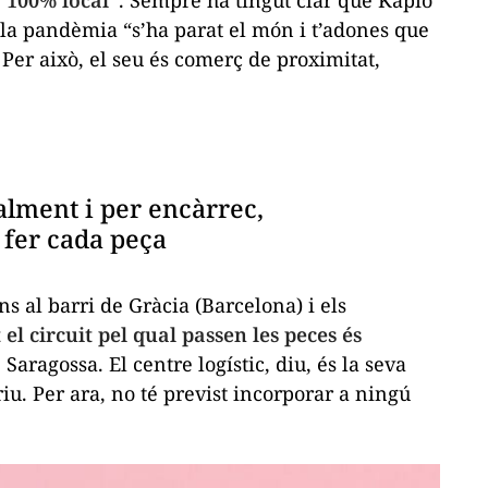
 “100% local”
. Sempre ha tingut clar que Kapio
la pandèmia “s’ha parat el món i t’adones que
 Per això, el seu és comerç de proximitat,
alment i per encàrrec,
r fer cada peça
ns al barri de Gràcia (Barcelona) i els
 el circuit pel qual passen les peces és
Saragossa. El centre logístic, diu, és la seva
riu. Per ara, no té previst incorporar a ningú