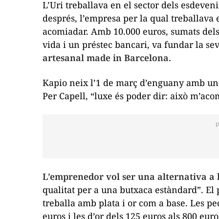
L’Uri treballava en el sector dels esdeven
després, l’empresa per la qual treballava e
acomiadar. Amb 10.000 euros, sumats dels d
vida i un préstec bancari, va fundar la s
artesanal
made in Barcelona.
Kapio neix l’1 de març d’enguany amb una
Per Capell, “luxe és poder dir: això m’a
L’emprenedor vol ser una alternativa a
qualitat per a una butxaca estàndard”. El 
treballa amb plata i or com a base. Les pec
euros i les d’or dels 125 euros als 800 eur