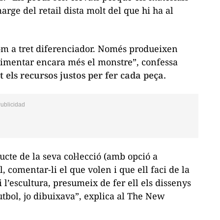
 marge del
retail
dista molt del que hi ha al
m a tret diferenciador. Només produeixen
alimentar encara més el monstre”, confessa
 els recursos justos per fer cada peça.
cte de la seva col·lecció (amb opció a
l, comentar-li el que volen i que ell faci de la
i l’escultura, presumeix de fer ell els dissenys
utbol, jo dibuixava”, explica al
The New