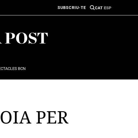
SUBSCRIU-TE
CAT
ESP
ECTACLES BCN
JOIA PER