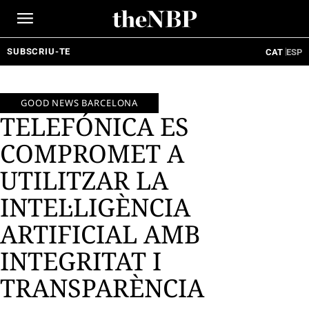
Ir
al
contenido
SUBSCRIU-TE
CAT
ESP
GOOD NEWS BARCELONA
TELEFÓNICA ES
COMPROMET A
UTILITZAR LA
INTEL·LIGÈNCIA
ARTIFICIAL AMB
INTEGRITAT I
TRANSPARÈNCIA