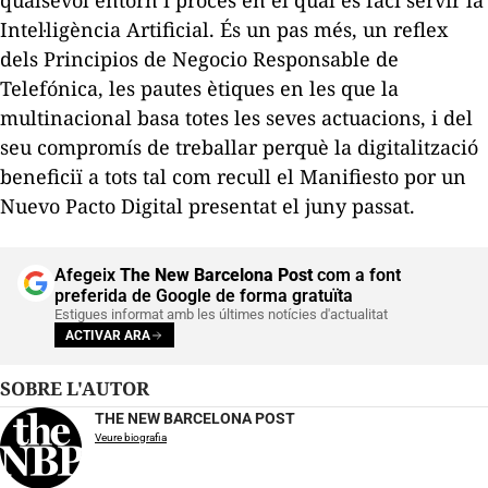
qualsevol entorn i procés en el qual es faci servir la
Intel·ligència Artificial. És un pas més, un reflex
dels
Principios de Negocio Responsable de
Telefónica
, les pautes ètiques en les que la
multinacional basa totes les seves actuacions, i del
seu compromís de treballar perquè la digitalització
beneficiï a tots tal com recull el
Manifiesto por un
Nuevo Pacto Digital
presentat el juny passat.
Afegeix
The New Barcelona Post
com a font
preferida de Google de forma gratuïta
Estigues informat amb les últimes notícies d'actualitat
ACTIVAR ARA
SOBRE L'AUTOR
THE NEW BARCELONA POST
Veure biografia