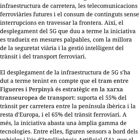
infraestructura de carretera, les telecomunicacions
ferroviàries futures i el consum de continguts sense
interrupcions en travessar la frontera. Així, el
desplegament del 5G que duu a terme la iniciativa
es tradueix en mesures palpables, com la millora
de la seguretat viària i la gestió intel·ligent del
trànsit i del transport ferroviari.
El desplegament de la infraestructura de 5G s'ha
dut a terme tenint en compte que
el tram entre
Figueres i Perpinyà és estratègic en la xarxa
transeuropea de transport
: suporta el 55% del
trànsit per carretera entre la península ibèrica i la
resta d'Europa, i el 65% del trànsit ferroviari. A
més, la iniciativa abasta una àmplia gamma de
tecnologies. Entre elles, figuren sensors a bord dels
vehicles i l'ús d'Intel·ligència Artificial (IA), que al