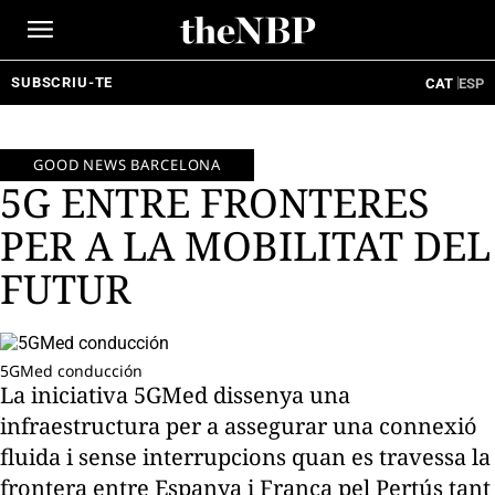
Ir
al
contenido
SUBSCRIU-TE
CAT
ESP
GOOD NEWS BARCELONA
5G ENTRE FRONTERES
PER A LA MOBILITAT DEL
FUTUR
5GMed conducción
La iniciativa 5GMed dissenya una
infraestructura per a assegurar una connexió
fluida i sense interrupcions quan es travessa la
frontera entre Espanya i França pel Pertús tant