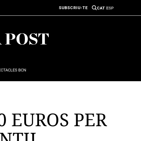
SUBSCRIU-TE
CAT
ESP
ECTACLES BCN
0 EUROS PER
ANTIL