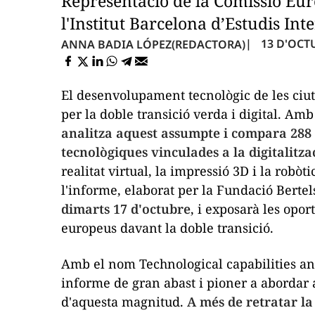
Representació de la Comissió Euro
l'Institut Barcelona d’Estudis Int
13 D'OCTU
ANNA BADIA LÓPEZ
(REDACTORA)
El desenvolupament tecnològic de les ciuta
per la doble transició verda i digital. A
analitza aquest assumpte i compara 288 
tecnològiques vinculades a la digitalitzaci
realitat virtual, la impressió 3D i la robò
l'informe, elaborat per la Fundació Bert
dimarts 17 d'octubre
, i exposarà les opor
europeus davant la doble transició.
Amb el nom
Technological capabilities an
informe de gran abast i pioner a abordar a
d'aquesta magnitud.
A més de retratar la