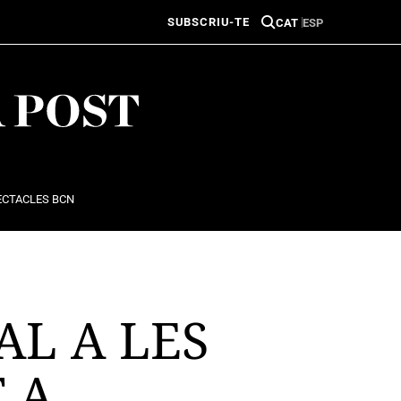
SUBSCRIU-TE
CAT
ESP
ECTACLES BCN
AL A LES
 A