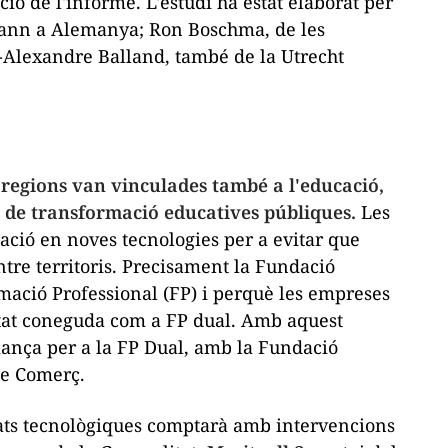
ió de l'informe. L'estudi ha estat elaborat per
ann a Alemanya; Ron Boschma, de les
re-Alexandre Balland, també de la Utrecht
 regions van vinculades també a l'educació,
s de transformació educatives públiques.
Les
ció en noves tecnologies per a evitar que
ntre territoris. Precisament la Fundació
mació Professional (FP) i perquè les empreses
itat coneguda com a FP dual. Amb aquest
Aliança per a la FP Dual, amb la Fundació
de Comerç.
tats tecnològiques comptarà amb intervencions