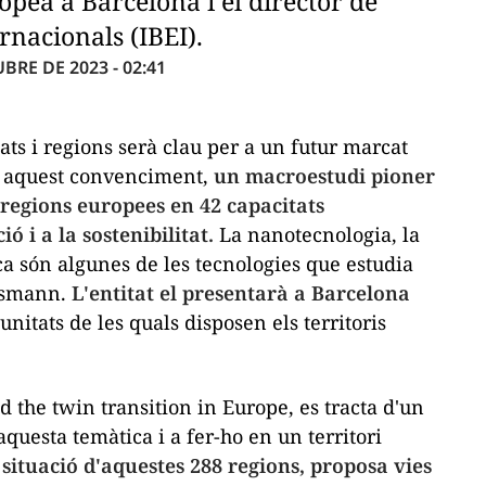
pea a Barcelona i el director de
ernacionals (IBEI).
BRE DE 2023 - 02:41
ts i regions serà clau per a un futur marcat
mb aquest convenciment,
un macroestudi pioner
regions europees en 42 capacitats
ó i a la sostenibilitat.
La nanotecnologia, la
tica són algunes de les tecnologies que estudia
elsmann.
L'entitat el presentarà a Barcelona
tunitats de les quals disposen els territoris
d the twin transition in Europe
, es tracta d'un
questa temàtica i a fer-ho en un territori
 situació d'aquestes 288 regions, proposa vies