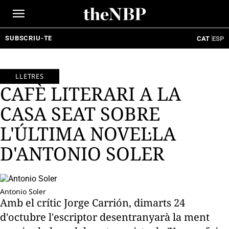
Ir
al
contenido
SUBSCRIU-TE
CAT
ESP
LLETRES
CAFÈ LITERARI A LA
CASA SEAT SOBRE
L'ÚLTIMA NOVEL·LA
D'ANTONIO SOLER
Antonio Soler
Amb el crític Jorge Carrión, dimarts 24
d'octubre l'escriptor desentranyarà la ment