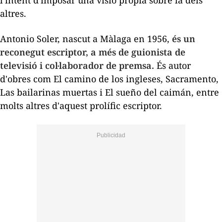
l'intent d'imposar una visió pròpia sobre la dels
altres.
Antonio Soler, nascut a Màlaga en 1956,
és un
reconegut escriptor, a més de guionista de
televisió i col·laborador de premsa.
És autor
d'obres com
El camino de los ingleses
,
Sacramento
,
Las bailarinas muertas
i
El sueño del caimán
, entre
molts altres d'aquest prolífic escriptor.