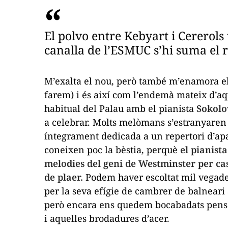
El
polvo
entre Kebyart i Cererols 
canalla de l’ESMUC s’hi suma el 
M’exalta el nou, però també m’enamora el v
farem) i és així com l’endemà mateix d’aqu
habitual del Palau amb el pianista
Sokolo
a celebrar. Molts melòmans s’estranyare
íntegrament dedicada a un repertori d’ap
coneixen poc la bèstia, perquè
el pianist
melodies del geni de Westminster per ca
de plaer.
Podem haver escoltat mil vegades
per la seva efígie de cambrer de balneari 
però encara ens quedem bocabadats pensan
i aquelles brodadures d’acer.