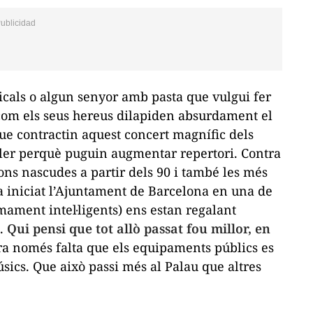
icals o algun senyor amb pasta que vulgui fer
 com els seus hereus dilapiden absurdament el
e contractin aquest concert magnífic dels
caler perquè puguin augmentar repertori.
Contra
ions nascudes a partir dels 90 i també les més
a iniciat l’Ajuntament de Barcelona en una de
mament intel·ligents) ens estan regalant
é.
Qui pensi que tot allò passat fou millor, en
a només falta que els equipaments públics es
úsics. Que això passi més al Palau que altres