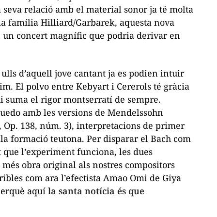
la seva relació amb el material sonor ja té molta
e la família Hilliard/Garbarek, aquesta nova
en un concert magnífic que podria derivar en
 ulls d’aquell jove cantant ja es podien intuir
sim. El
polvo
entre Kebyart i Cererols té gràcia
i suma el rigor montserratí de sempre.
quedo amb les versions de Mendelssohn
, Op. 138, núm. 3
), interpretacions de primer
a formació teutona. Per disparar el Bach com
 que l’experiment funciona, les dues
més obra original als nostres compositors
ribles com ara l’efectista
Amao Omi
de Giya
perquè aquí
la santa notícia és que