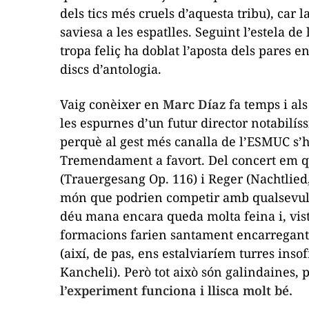
dels tics més cruels d’aquesta tribu), car 
saviesa a les espatlles. Seguint l’estela d
tropa feliç ha doblat l’aposta dels pares 
discs d’antologia.
Vaig conèixer en
Marc Díaz
fa temps i als
les espurnes d’un futur director notabilís
perquè al gest més canalla de l’ESMUC s’h
Tremendament a
favort
. Del concert em 
(
Trauergesang Op. 116
) i Reger (
Nachtlied
món que podrien competir amb qualsevull
déu mana encara queda molta feina i, vist
formacions farien santament encarregant 
(així, de pas, ens estalviaríem
turres
insof
Kancheli). Però tot això són galindaines, 
l’experiment funciona i llisca molt bé.