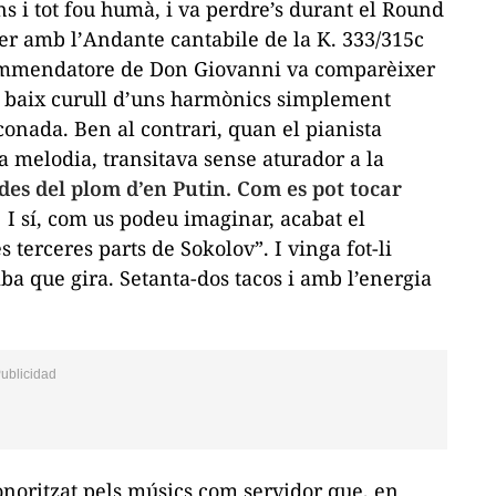
ns i tot fou humà, i va perdre’s durant el
Round
fer amb l’
Andante cantabile
de la K. 333/315c
mmendatore
de
Don Giovanni
va comparèixer
e baix curull d’uns harmònics simplement
onada. Ben al contrari, quan el pianista
 melodia, transitava sense aturador a la
des del plom d’en Putin. Com es pot tocar
!
I sí, com us podeu imaginar, acabat el
terceres parts de Sokolov”. I vinga fot-li
mba que gira. Setanta-dos
tacos
i amb l’energia
onoritzat pels músics com servidor que, en