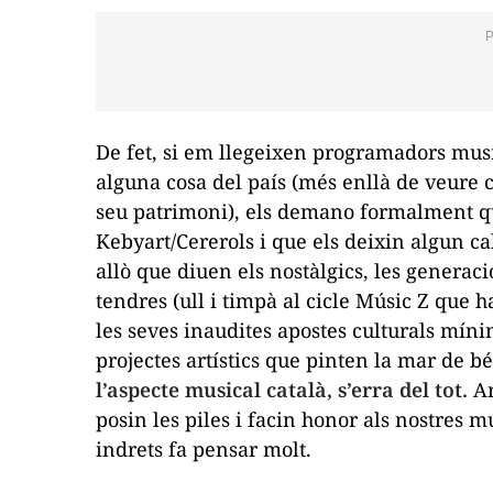
De fet, si em llegeixen programadors mus
alguna cosa del país (més enllà de veure
seu patrimoni),
els demano formalment qu
Kebyart/Cererols i que els deixin algun 
allò que diuen els nostàlgics, les generac
tendres (ull i timpà al cicle
Músic Z
que h
les seves inaudites apostes culturals míni
projectes artístics que pinten la mar de b
l’aspecte musical català, s’erra del tot.
Ar
posin les piles i facin honor als nostres m
indrets fa pensar molt.