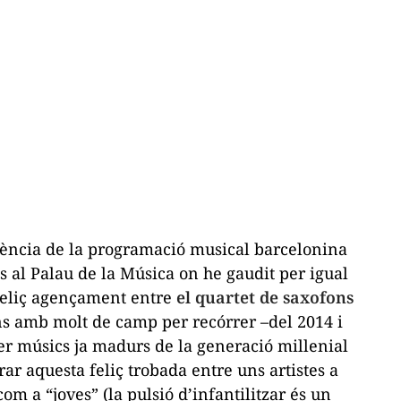
gència de la programació musical barcelonina
s al Palau de la Música on he gaudit per igual
l feliç agençament entre
el quartet de saxofons
ns amb molt de camp per recórrer –del 2014 i
er músics ja madurs de la generació
millenial
r aquesta feliç trobada entre uns artistes a
om a “joves” (la pulsió d’infantilitzar és un