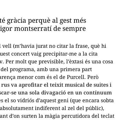
té gràcia perquè al gest més
rigor montserratí de sempre
ell (m’havia jurat no citar la frase, què hi
est concert vaig precipitar-me a la cita
v
. Per molt que previsible, l’èxtasi és una cosa
n del programa, amb una primera part
arença menor com és el de Purcell. Però
a rus va aprofitar el teixit musical de
suites
i
scar-se una sola divagació en un contínuum
 el so vidriós d’aquest geni (que encara sobta
absolutament indiferent al zel del públic),
t d’on surten la màgia percutidora del teclat