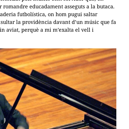
er romandre educadament asseguts a la butaca.
raderia futbolística, on hom pugui saltar
t insultar la providència davant d’un músic que fa
n aviat, perquè a mi m’exalta el vell i