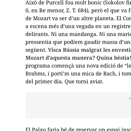
Això de Purcell fou molt bonic (Sokolov fi
0, en Re menor, Z. T. 684
), però el que va 
de Mozart va ser d’un altre planeta. El
Co
a escena més d’una vegada en un registr
delirants. Ni una mandanga. Ni una maric
pressentia que podíem gaudir massa d’una
següent.
Visca Rússia malgrat les envesti
Mozart d’aquesta manera? Quina bèstia
programa començà una nova edició de “les 
Brahms, i porti’m una mica de Rach, i to
del primer dia. Que torni aviat.
El Palau faria bé de reservar un espai ins