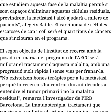
que estudiem aquesta fase de la malaltia perquè si
som capaços d'eliminar aquestes cèl·lules residuals,
previndrem la metàstasi i això ajudarà a milers de
pacients", afegeix Batlle. El carcinoma de cèl·lules
escatoses de cap i coll serà el quart tipus de càncers
que s'inclouran en el programa.
El segon objectiu de l'institut de recerca amb la
posada en marxa del programa de l'AECC serà
millorar el tractament d'aquesta malaltia, amb una
progressió molt ràpida i sense vies per frenar-la.
"No existeixen bones teràpies per a la metàstasi
perquè la recerca s'ha centrat durant dècades a
entendre el tumor primari i no la malaltia
residual", remarca l'investigador de l'IRB
Barcelona.
La immunoteràpia, tractament que
consisteix a enfortir el sistema immunitari perquè