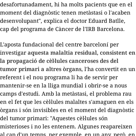
desafortunadament, hi ha molts pacients que en el
moment del diagnòstic tenen metàstasi o l'acaben
desenvolupant", explica el doctor Eduard Batlle,
cap del programa de Càncer de l'IRB Barcelona.
L'aposta fundacional del centre barceloní per
investigar
aquesta malaltia residual, consistent en
la propagació de cèl·lules canceroses des del
tumor primari a altres òrgans
, l'ha convertit en un
referent i el nou programa li ha de servir per
mantenir-se en la lliga mundial i obrir-se a nous
camps d'estudi. Amb la metàstasi, el problema rau
en el fet que les cèl·lules malaltes s'amaguen en els
òrgans i són invisibles en el moment del diagnòstic
del tumor primari: "Aquestes cèl·lules són
misterioses i no les entenem. Algunes reapareixen
al cap d'un temps, per exemple, en un any, però, en