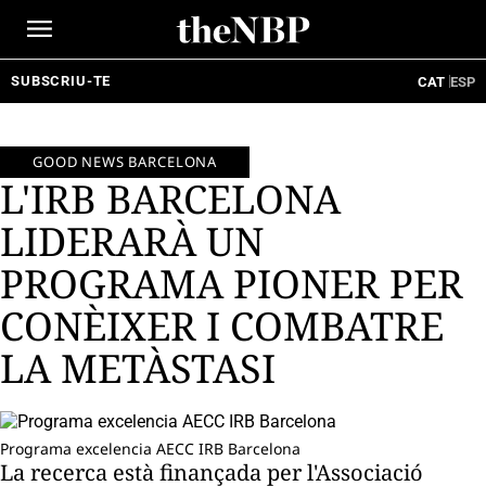
Ir
al
contenido
SUBSCRIU-TE
CAT
ESP
GOOD NEWS BARCELONA
L'IRB BARCELONA
LIDERARÀ UN
PROGRAMA PIONER PER
CONÈIXER I COMBATRE
LA METÀSTASI
Programa excelencia AECC IRB Barcelona
La recerca està finançada per l'Associació