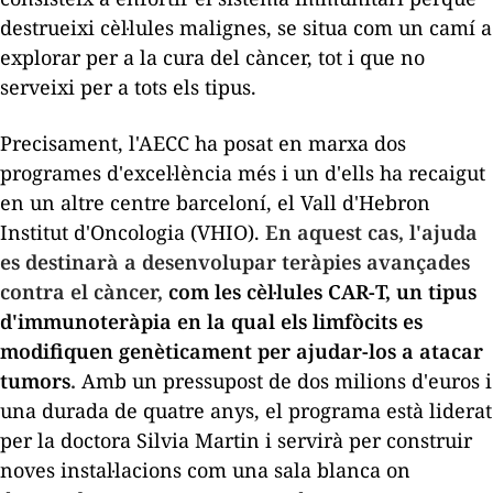
destrueixi cèl·lules malignes, se situa com un camí a
explorar per a la cura del càncer, tot i que no
serveixi per a tots els tipus.
Precisament, l'AECC ha posat en marxa dos
programes d'excel·lència més i un d'ells ha recaigut
en un altre centre barceloní, el Vall d'Hebron
Institut d'Oncologia (VHIO).
En aquest cas, l'ajuda
es destinarà a desenvolupar teràpies avançades
contra el càncer,
com les cèl·lules CAR-T, un tipus
d'immunoteràpia en la qual els limfòcits es
modifiquen genèticament per ajudar-los a atacar
tumors
.
Amb un pressupost de dos milions d'euros i
una durada de quatre anys, el programa està liderat
per la doctora Silvia Martin i servirà per construir
noves instal·lacions com una sala blanca on