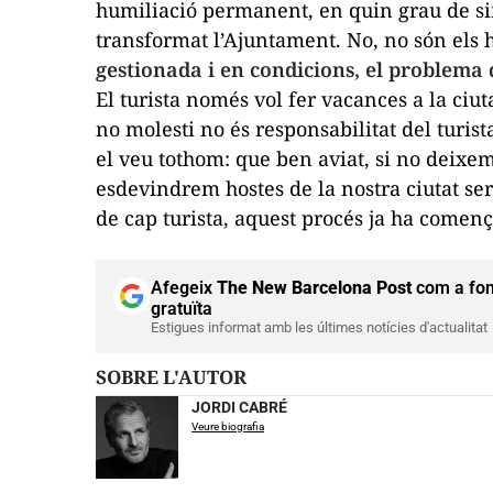
humiliació permanent, en quin grau de sim
transformat l’Ajuntament. No, no són els
gestionada i en condicions, el problema 
El turista només vol fer vacances a la ciut
no molesti no és responsabilitat del turist
el veu tothom: que ben aviat, si no deixem d
esdevindrem
hostes
de la nostra ciutat se
de cap turista, aquest procés ja ha començ
Afegeix
The New Barcelona Post
com a fon
gratuïta
Estigues informat amb les últimes notícies d'actualitat
SOBRE L'AUTOR
JORDI CABRÉ
Veure biografia