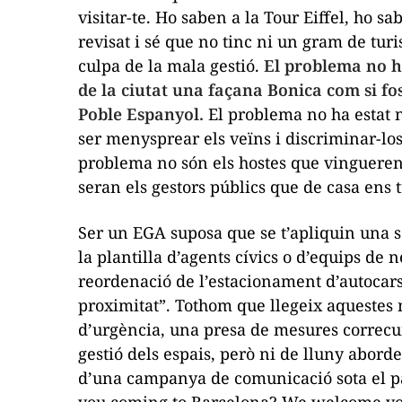
visitar-te. Ho saben a la Tour Eiffel, ho s
revisat i sé que no tinc ni un gram de turi
culpa de la mala gestió.
El problema no h
de la ciutat una façana Bonica com si fo
Poble Espanyol.
El problema no ha estat n
ser menysprear els veïns i discriminar-los
problema no són els hostes que vingueren:
seran els gestors públics que de casa ens 
Ser un EGA suposa que se t’apliquin una 
la plantilla d’agents cívics o d’equips de n
reordenació de l’estacionament d’autocars
proximitat”. Tothom que llegeix aquestes 
d’urgència, una presa de mesures correcu
gestió dels espais, però ni de lluny abor
d’una campanya de comunicació sota el p
you coming to Barcelona? We welcome you,