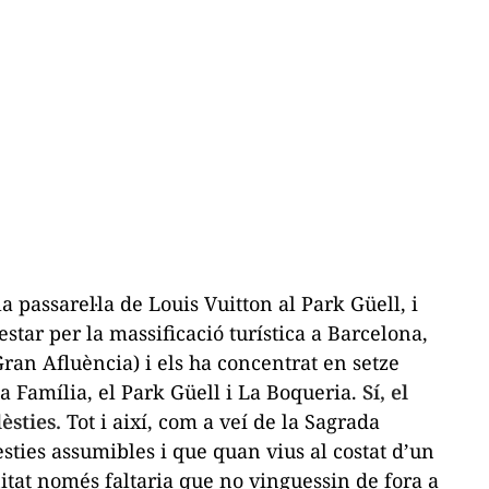
a passarel·la de Louis Vuitton al Park Güell, i
tar per la massificació turística a Barcelona,
ran Afluència) i els ha concentrat en setze
a Família, el Park Güell i La Boqueria.
Sí, el
èsties.
Tot i així, com a veí de la Sagrada
ties assumibles i que quan vius al costat d’un
at només faltaria que no vinguessin de fora a