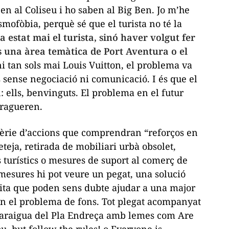
aben al Coliseu i ho saben al Big Ben. Jo m’he
smofòbia, perquè sé que el turista no té la
a estat mai
el turista
, sinó haver volgut fer
s una àrea temàtica de Port Aventura o el
i tan sols mai Louis Vuitton, el problema va
 sense negociació ni comunicació. I és que el
 ells, benvinguts. El problema en el futur
tragueren.
sèrie d’accions que comprendran “reforços en
eteja, retirada de mobiliari urbà obsolet,
 turístics o mesures de suport al comerç de
mesures hi pot veure un pegat, una solució
ita que poden sens dubte ajudar a una major
den el problema de fons. Tot plegat acompanyat
araigua del
Pla Endreça
amb lemes com
Are
 but follow the rules!
o
Everyone is