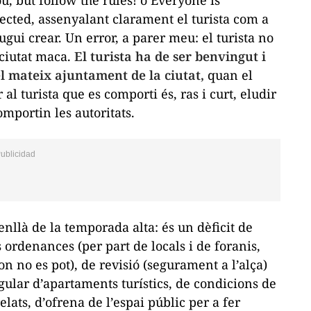
pected
, assenyalant clarament el turista com a
ui crear. Un error, a parer meu: el turista no
 ciutat maca.
El turista ha de ser benvingut i
l mateix ajuntament de la ciutat,
quan el
 al turista que es comporti és, ras i curt, eludir
omportin les autoritats.
s enllà de la temporada
alta
: és un dèficit de
 ordenances (per part de locals i de foranis,
on no es pot), de revisió (segurament a l’alça)
egular d’apartaments turístics, de condicions de
elats, d’ofrena de l’espai públic per a fer