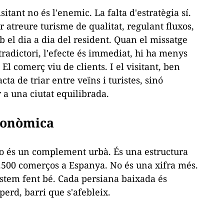
visitant no és l'enemic. La falta d'estratègia sí.
 atreure turisme de qualitat, regulant fluxos,
mb el dia a dia del resident. Quan el missatge
tradictori, l'efecte és immediat, hi ha menys
l comerç viu de clients. I el visitant, ben
cta de triar entre veïns i turistes, sinó
 a una ciutat equilibrada.
conòmica
no és un complement urbà. És una estructura
.500 comerços a Espanya. No és una xifra més.
stem fent bé. Cada persiana baixada és
perd, barri que s'afebleix.