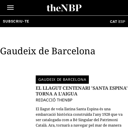
Ir
al
contenido
SUBSCRIU-TE
CAT
ESP
Gaudeix de Barcelona
GAUDEIX DE BARCELONA
EL LLAGUT CENTENARI 'SANTA ESPINA'
TORNA A L'AIGUA
REDACCIÓ THENBP
El llagut de vela llatina Santa Espina és una
embarcació històrica construïda l'any 1928 que va
ser catalogada com a Bé Singular del Patrimoni
Català. Ara, tornarà a navegar pel mar de manera