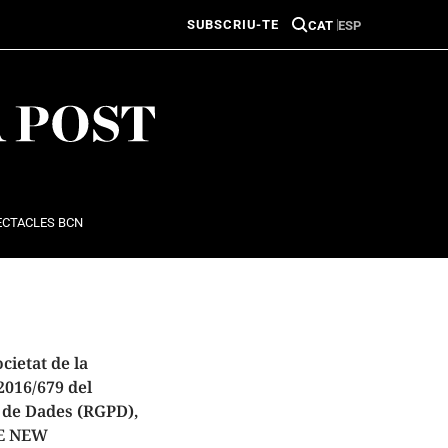
SUBSCRIU-TE
CAT
ESP
ECTACLES BCN
cietat de la
2016/679 del
ó de Dades (RGPD),
THE NEW