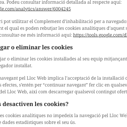
a. Podeu consultar informació detallada al respecte aquí:
ogle.com/analytics/answer/6004245
ari pot utilitzar el Complement d’inhabilitació per a navegad
t el qual es poden rebutjar les cookies analítiques d’aquest s
consultar-ne més informació aquí:
https://tools.google.com/
gar o eliminar les cookies
ar o eliminar les cookies instal·lades al seu equip mitjançant
gador instal·lat.
navegant pel Lloc Web implica l’acceptació de la instal·lació 
 efectes, s’entén per “continuar navegant” fer clic en qualsev
ç del Lloc Web, així com descarregar qualsevol contingut ofert
s desactiven les cookies?
les cookies analítiques no impedeix la navegació pel Lloc Web
e dades estadístiques sobre el seu ús.