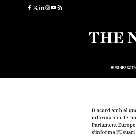
Ir
al
contenido
BUSINESS&T
D’acord amb el que 
informació i de co
Parlament Europeu 
s’informa l’Usuari