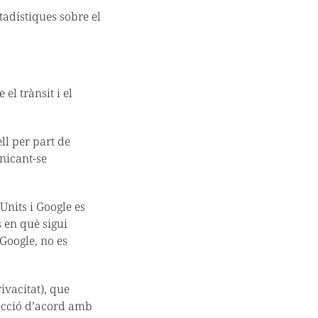
tadístiques sobre el
l trànsit i el
ll per part de
unicant-se
Units i Google es
 en què sigui
 Google, no es
ivacitat), que
tecció d’acord amb