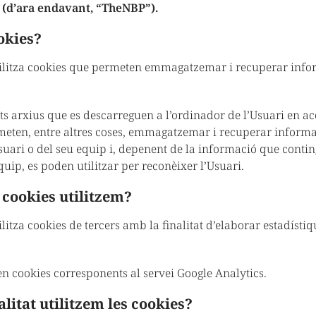
d’ara endavant, “TheNBP”).
okies?
ilitza cookies que permeten emmagatzemar i recuperar inf
its arxius que es descarreguen a l’ordinador de l’Usuari en a
meten, entre altres coses, emmagatzemar i recuperar informa
suari o del seu equip i, depenent de la informació que conti
equip, es poden utilitzar per reconèixer l’Usuari.
 cookies utilitzem?
itza cookies de tercers amb la finalitat d’elaborar estadístiqu
zen cookies corresponents al servei Google Analytics.
litat utilitzem les cookies?