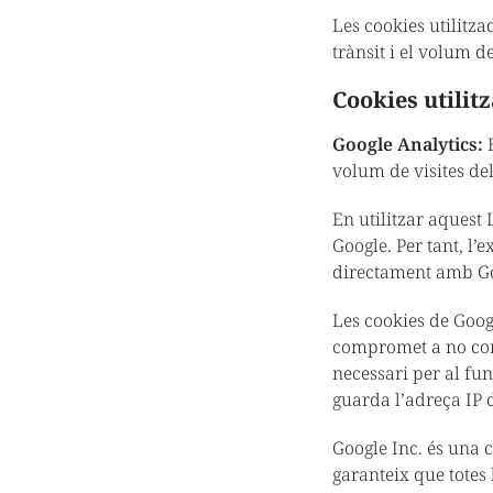
Les cookies utilitza
trànsit i el volum d
Cookies utilit
Google Analytics:
E
volum de visites de
En utilitzar aquest 
Google. Per tant, l’
directament amb Go
Les cookies de Goog
compromet a no comp
necessari per al fun
guarda l’adreça IP d
Google Inc. és una 
garanteix que totes