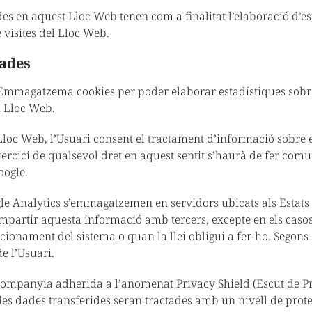
des en aquest Lloc Web tenen com a finalitat l’elaboració d’es
e visites del Lloc Web.
zades
mmagatzema cookies per poder elaborar estadístiques sobre e
l Lloc Web.
Lloc Web, l’Usuari consent el tractament d’informació sobre e
exercici de qualsevol dret en aquest sentit s’haurà de fer com
ogle.
le Analytics s’emmagatzemen en servidors ubicats als Estats 
artir aquesta informació amb tercers, excepte en els casos
cionament del sistema o quan la llei obligui a fer-ho. Segons
e l’Usuari.
companyia adherida a l’anomenat Privacy Shield (Escut de Pr
 les dades transferides seran tractades amb un nivell de pro