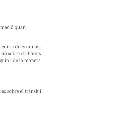
ormació quan
ccedir a determinats
ció sobre els hàbits
nguin i de la manera
es sobre el trànsit i