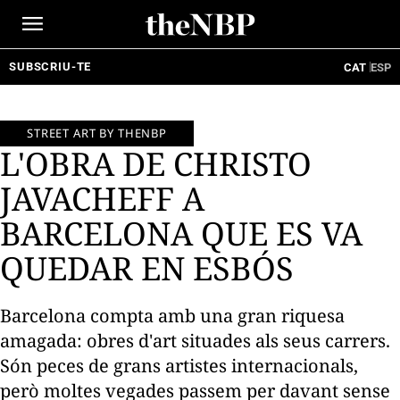
Ir
al
contenido
SUBSCRIU-TE
CAT
ESP
STREET ART BY THENBP
L'OBRA DE CHRISTO
JAVACHEFF A
BARCELONA QUE ES VA
QUEDAR EN ESBÓS
Barcelona compta amb una gran riquesa
amagada: obres d'art situades als seus carrers.
Són peces de grans artistes internacionals,
però moltes vegades passem per davant sense