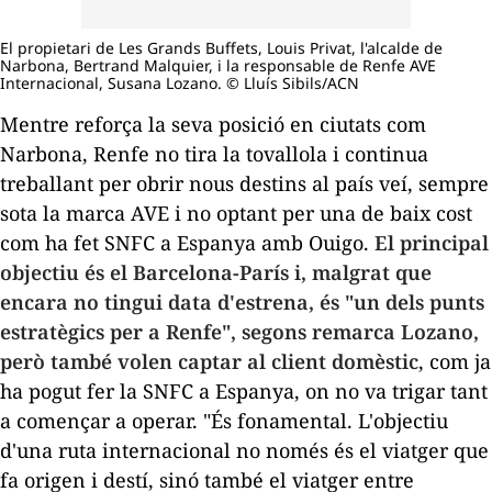
El propietari de Les Grands Buffets, Louis Privat, l'alcalde de
Narbona, Bertrand Malquier, i la responsable de Renfe AVE
Internacional, Susana Lozano. © Lluís Sibils/ACN
Mentre reforça la seva posició en ciutats com
Narbona, Renfe no tira la tovallola i continua
treballant per obrir nous destins al país veí, sempre
sota la marca AVE i no optant per una de baix cost
com ha fet SNFC a Espanya amb Ouigo.
El principal
objectiu és el Barcelona-París i, malgrat que
encara no tingui data d'estrena, és "un dels punts
estratègics per a Renfe", segons remarca Lozano,
però també volen captar al client domèstic
, com ja
ha pogut fer la SNFC a Espanya, on no va trigar tant
a començar a operar. "És fonamental. L'objectiu
d'una ruta internacional no només és el viatger que
fa origen i destí, sinó també el viatger entre