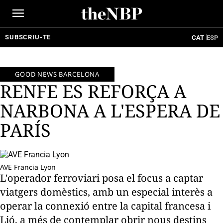
Ir
al
contenido
SUBSCRIU-TE
CAT
ESP
GOOD NEWS BARCELONA
RENFE ES REFORÇA A
NARBONA A L'ESPERA DE
PARÍS
AVE Francia Lyon
L'operador ferroviari posa el focus a captar
viatgers domèstics, amb un especial interès a
operar la connexió entre la capital francesa i
Lió, a més de contemplar obrir nous destins