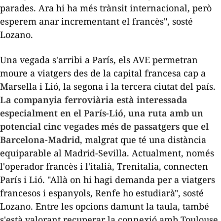
parades. Ara hi ha més trànsit internacional, però
esperem anar incrementant el francès", sosté
Lozano.
Una vegada s'arribi a París, els AVE permetran
moure a viatgers des de la capital francesa cap a
Marsella i Lió, la segona i la tercera ciutat del país.
La companyia ferroviària està interessada
especialment en el París-Lió, una ruta amb un
potencial cinc vegades més de passatgers que el
Barcelona-Madrid
, malgrat que té una distància
equiparable al Madrid-Sevilla. Actualment, només
l'operador francès i l'italià, Trenitalia, connecten
París i Lió. "Allà on hi hagi demanda per a viatgers
francesos i espanyols, Renfe ho estudiarà", sosté
Lozano. Entre les opcions damunt la taula, també
s'està valorant recuperar la connexió amb Toulouse,