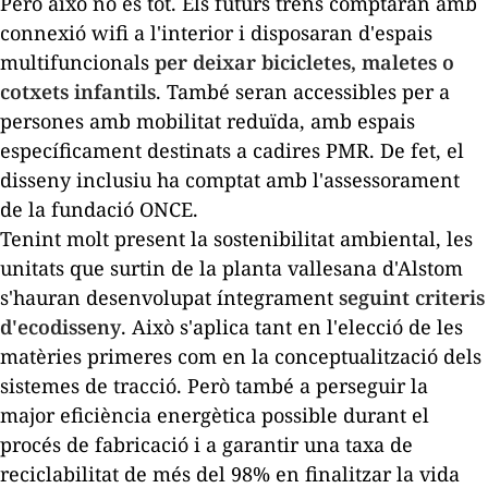
Però això no és tot. Els futurs trens comptaran amb
connexió wifi a l'interior i disposaran d'espais
multifuncionals
per deixar bicicletes, maletes o
cotxets infantils
. També seran accessibles per a
persones amb mobilitat reduïda, amb espais
específicament destinats a cadires PMR. De fet, el
disseny inclusiu ha comptat amb l'assessorament
de la fundació ONCE.
Tenint molt present la sostenibilitat ambiental, les
unitats que surtin de la planta vallesana d'Alstom
s'hauran desenvolupat íntegrament
seguint criteris
d'ecodisseny
. Això s'aplica tant en l'elecció de les
matèries primeres com en la conceptualització dels
sistemes de tracció. Però també a perseguir la
major eficiència energètica possible durant el
procés de fabricació i a garantir una taxa de
reciclabilitat de més del 98% en finalitzar la vida