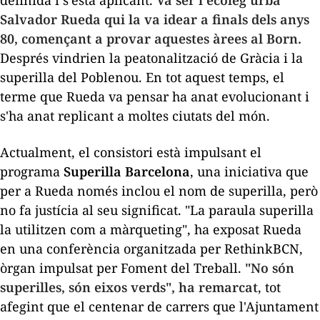
Salvador Rueda qui la va idear a finals dels anys
80, començant a provar aquestes àrees al Born.
Després vindrien la peatonalització de Gràcia i la
superilla del Poblenou. En tot aquest temps, el
terme que Rueda va pensar ha anat evolucionant i
s'ha anat replicant a moltes ciutats del món.
Actualment, el consistori està impulsant el
programa
Superilla Barcelona
, una iniciativa que
per a Rueda només inclou el nom de superilla, però
no fa justícia al seu significat. "La paraula superilla
la utilitzen com a màrqueting", ha exposat Rueda
en una conferència organitzada per RethinkBCN,
òrgan impulsat per Foment del Treball.
"No són
superilles, són eixos verds", ha remarcat
, tot
afegint que el centenar de carrers que l'Ajuntament