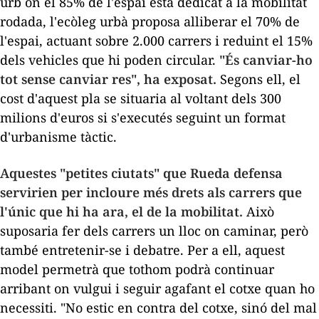
urb on el 85% de l'espai està dedicat a la mobilitat
rodada, l'ecòleg urbà proposa alliberar el 70% de
l'espai, actuant sobre 2.000 carrers i reduint el 15%
dels vehicles que hi poden circular.
"És canviar-ho
tot sense canviar res", ha exposat.
Segons ell, el
cost d'aquest pla se situaria al voltant dels 300
milions d'euros si s'executés seguint un format
d'urbanisme tàctic.
Aquestes "petites ciutats" que Rueda defensa
servirien per incloure més drets als carrers que
l'únic que hi ha ara, el de la mobilitat.
Això
suposaria fer dels carrers un lloc on caminar, però
també entretenir-se i debatre. Per a ell, aquest
model permetrà que tothom podrà continuar
arribant on vulgui i seguir agafant el cotxe quan ho
necessiti. "No estic en contra del cotxe, sinó del mal