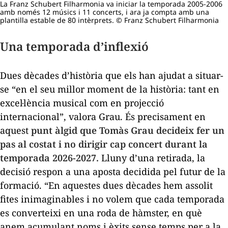
La Franz Schubert Filharmonia va iniciar la temporada 2005-2006
amb només 12 músics i 11 concerts, i ara ja compta amb una
plantilla estable de 80 intèrprets. © Franz Schubert Filharmonia
Una temporada d’inflexió
Dues dècades d’història que els han ajudat a situar-
se “en el seu millor moment de la història: tant en
excel·lència musical com en projecció
internacional”, valora Grau. És precisament en
aquest
punt àlgid que Tomàs Grau decideix fer un
pas al costat i no dirigir cap concert durant la
temporada 2026-2027.
Lluny d’una retirada, la
decisió respon a una aposta decidida pel futur de la
formació. “En aquestes dues dècades hem assolit
fites inimaginables i no volem que cada temporada
es converteixi en una roda de hàmster, en què
anem acumulant noms i èxits sense temps per a la