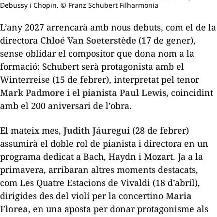
Debussy i Chopin. © Franz Schubert Filharmonia
L’any 2027 arrencarà amb nous debuts, com el de la
directora
Chloé Van Soeterstède
(17 de gener),
sense oblidar el compositor que dona nom a la
formació: Schubert serà protagonista amb el
Winterreise
(15 de febrer), interpretat pel tenor
Mark Padmore i el pianista Paul Lewis,
coincidint
amb el 200 aniversari de l’obra.
El mateix mes,
Judith Jáuregui
(28 de febrer)
assumirà el doble rol de pianista i directora en un
programa dedicat a Bach, Haydn i Mozart. Ja a la
primavera, arribaran altres moments destacats,
com
Les Quatre Estacions
de Vivaldi (18 d’abril),
dirigides des del violí per la concertino
Maria
Florea
, en una aposta per donar protagonisme als