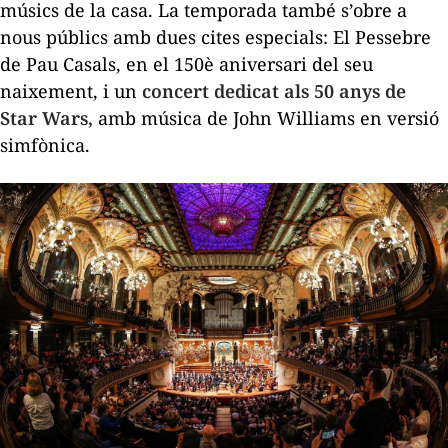
músics de la casa.
La temporada també s’obre a
nous públics amb dues cites especials:
El Pessebre
de Pau Casals, en el 150è aniversari del seu
naixement, i un
c
oncert dedicat als 50 anys de
Star Wars
,
amb música de John Williams en versió
simfònica.