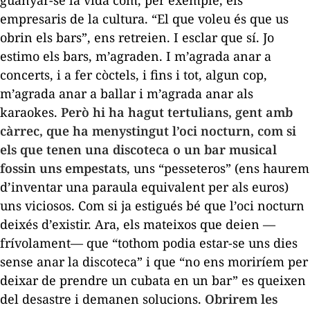
empresaris de la cultura. “El que voleu és que us
obrin els bars”, ens retreien. I esclar que sí. Jo
estimo els bars, m’agraden. I m’agrada anar a
concerts, i a fer còctels, i fins i tot, algun cop,
m’agrada anar a ballar i m’agrada anar als
karaokes.
Però hi ha hagut tertulians, gent amb
càrrec, que ha menystingut l’oci nocturn, com si
els que tenen una discoteca o un bar musical
fossin uns empestats
, uns “pesseteros” (ens haurem
d’inventar una paraula equivalent per als euros)
uns viciosos. Com si ja estigués bé que l’oci nocturn
deixés d’existir. Ara, els mateixos que deien —
frívolament— que “tothom podia estar-se uns dies
sense anar la discoteca” i que “no ens moriríem per
deixar de prendre un cubata en un bar” es queixen
del desastre i demanen solucions.
Obrirem les