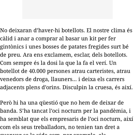
No deixaran d’haver-hi botellots. El nostre clima és
càlid i anar a comprar al basar un
kit
per fer
gintònics i unes bosses de patates fregides surt bé
de preu. Ara ens exclamem, esclar, dels botellots.
Com sempre és la dosi la que la fa el verí. Un
botellot de 40.000 persones atrau carteristes, atrau
venedors de droga, llauners... i deixa els carrers
adjacents plens d’orins. Disculpin la cruesa, és així.
Però hi ha una qüestió que no hem de deixar de
banda. S’ha tancat l’oci nocturn per la pandèmia, i
ha semblat que els empresaris de l’oci nocturn, així
com els seus treballadors, no tenien tan dret a
guanyar-se la vida com, per exemple, els