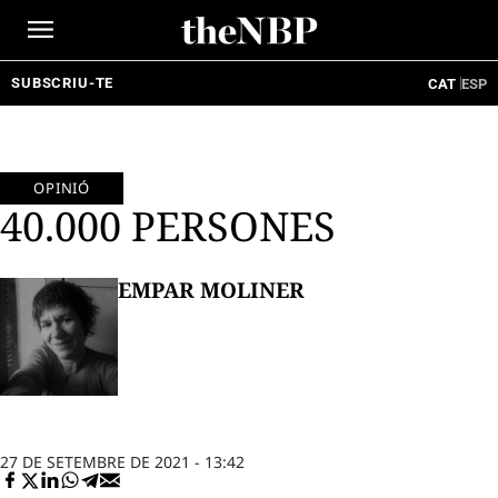
Ir
al
contenido
SUBSCRIU-TE
CAT
ESP
OPINIÓ
40.000 PERSONES
EMPAR MOLINER
27 DE SETEMBRE DE 2021 - 13:42