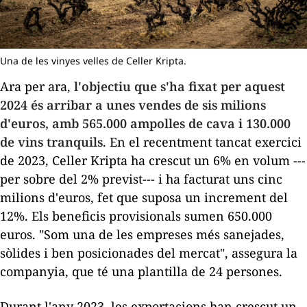
Una de les vinyes velles de Celler Kripta.
Ara per ara,
l'objectiu que s'ha fixat per aquest
2024 és arribar a unes vendes de sis milions
d'euros, amb 565.000 ampolles de cava i 130.000
de vins tranquils
. En el recentment tancat exercici
de 2023, Celler
Kripta
ha crescut un 6% en volum ---
per sobre del 2% previst--- i ha facturat uns cinc
milions d'euros, fet que suposa un increment del
12%. Els beneficis provisionals sumen 650.000
euros. "Som una de les empreses més sanejades,
sòlides i ben posicionades del mercat", assegura la
companyia, que té una plantilla de 24 persones.
Durant l'any 2023, les exportacions han crescut un