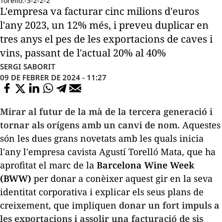
Torelló.-3-2-2-2
L'empresa va facturar cinc milions d'euros
l'any 2023, un 12% més, i preveu duplicar en
tres anys el pes de les exportacions de caves i
vins, passant de l'actual 20% al 40%
SERGI SABORIT
09 DE FEBRER DE 2024 - 11:27
Mirar al futur de la mà de la tercera generació i
tornar als orígens amb un canvi de nom.
Aquestes
són les dues grans novetats amb les quals inicia
l'any l'empresa cavista Agustí Torelló Mata, que ha
aprofitat el marc de la
Barcelona
Wine
Week
(
BWW
)
per donar a conèixer aquest gir en la seva
identitat corporativa i explicar els seus plans de
creixement, que impliquen
donar un fort impuls a
les exportacions i assolir una facturació de sis