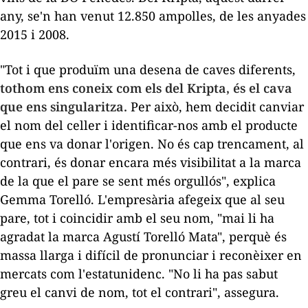
any,
se'n han
venut 12.850 ampolles, de les anyades
2015 i 2008.
"Tot i que produïm una desena de caves diferents,
tothom ens coneix com els del
Kripta
, és el cava
que ens singularitza.
Per això, hem decidit canviar
el nom del celler i identificar-nos amb el producte
que ens va donar l'origen. No és cap trencament, al
contrari, és donar encara més visibilitat a la marca
de la que el pare se sent més orgullós", explica
Gemma Torelló. L'empresària afegeix que al seu
pare, tot i coincidir amb el seu nom, "mai li ha
agradat la marca Agustí Torelló Mata", perquè és
massa llarga i difícil de pronunciar i reconèixer en
mercats com l'estatunidenc. "No li ha pas sabut
greu el canvi de nom, tot el contrari", assegura.