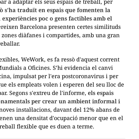
ar a adaptar els seus espais de treball, per
xò s'ha traduït en espais que fomenten la
n experiències poc o gens factibles amb el
reixen Barcelona presenten certes similituds
 zones diàfanes i compartides, amb una gran
eballar.
exibles, WeWork, es fa ressò d'aquest corrent
ndials a Oficines. S’hi evidencia el canvi
cina, impulsat per l'era postcoronavirus i per
ue els empleats volen i esperen del seu lloc de
par. Segons s'extreu de l'informe,
els espais
onamentals per crear un ambient informal i
noves instal·lacions, davant del 12% abans de
 tenen una densitat d'ocupació menor que en el
reball flexible que es duen a terme.