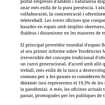
portat empreses d'àmbits i naturalesa disp
anar més enllà de la pura presència.
I ai
col·laboració, la concentració i ofereixe
teletreball.
Les noves oficines que conque
basades en espais amb àmplies obertures,
fluïdesa i dinamisme en les maneres de tr
El principal proveïdor mundial d'espais fl
al seu primer informe sobre Tendències Mu
irreversible del concepte tradicional d'ofi
un canvi generacional, d'acord amb allò q
treball, més enllà de la tasca a desenvolu
comuns per a les pauses es consideren f
dinàmic
(ara representen el 19,3% de les 
la pandèmia). A més, les oficines actuals
passat, promogudes per les polítiques de t