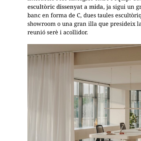
escultòric dissenyat a mida,
ja sigui un 
banc en forma de C, dues taules escultòri
showroom
o una gran illa que presideix 
reunió serè i acollidor.