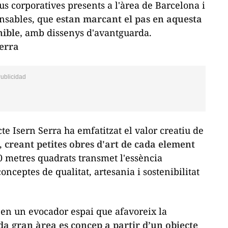
s corporatives presents a l'àrea de Barcelona i
onsables, que
estan marcant el pas en aquesta
nible,
amb dissenys d'avantguarda.
Serra
te Isern Serra ha emfatitzat el valor creatiu de
t,
creant petites obres d'art de cada element
0 metres quadrats transmet l'essència
nceptes de qualitat, artesania i sostenibilitat
l en un evocador espai que afavoreix la
da gran àrea es concep a partir d’un objecte