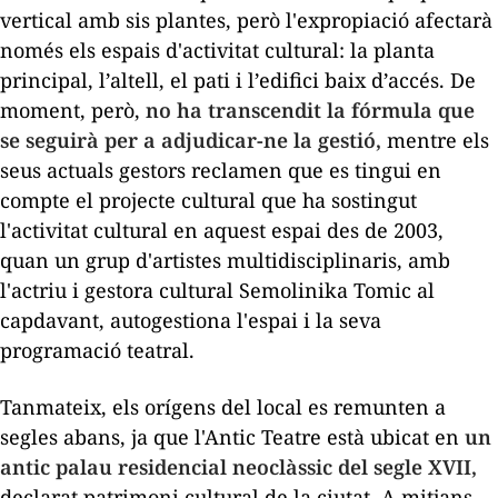
vertical amb sis plantes, però l'expropiació afectarà
només els espais d'activitat cultural: la planta
principal, l’altell, el pati i l’edifici baix d’accés. De
moment, però,
no ha transcendit la fórmula que
se seguirà per a adjudicar-ne la gestió,
mentre els
seus actuals gestors reclamen que es tingui en
compte el projecte cultural que ha sostingut
l'activitat cultural en aquest espai des de 2003,
quan un grup d'artistes multidisciplinaris, amb
l'actriu i gestora cultural Semolinika Tomic al
capdavant, autogestiona l'espai i la seva
programació teatral.
Tanmateix, els orígens del local es remunten a
segles abans, ja que l'Antic Teatre està ubicat en
un
antic palau residencial neoclàssic del segle XVII,
declarat patrimoni cultural de la ciutat. A mitjans