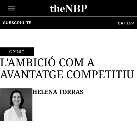
Ir
al
contenido
SUBSCRIU-TE
CAT
ESP
OPINIÓ
L'AMBICIÓ COM A
AVANTATGE COMPETITIU
HELENA TORRAS