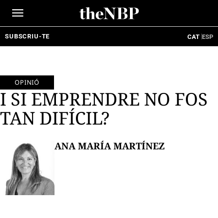
Ir
al
contenido
SUBSCRIU-TE
CAT
ESP
OPINIÓ
I SI EMPRENDRE NO FOS
TAN DIFÍCIL?
ANA MARÍA MARTÍNEZ