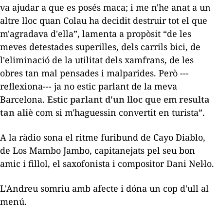
va ajudar a que es posés maca; i me n'he anat a un
altre lloc quan Colau ha decidit destruir tot el que
m'agradava d'ella”, lamenta a propòsit “de les
meves detestades
superilles
, dels carrils bici, de
l'eliminació de la utilitat dels xamfrans, de les
obres tan mal pensades i malparides. Però ---
reflexiona--- ja no estic parlant de la meva
Barcelona.
Estic parlant d'un lloc que em resulta
tan aliè
com si m'haguessin convertit en turista”.
A la ràdio sona el ritme furibund de
Cayo Diablo
,
de Los Mambo Jambo, capitanejats pel seu bon
amic i fillol, el saxofonista i compositor Dani Nel·lo.
L'Andreu somriu amb afecte i dóna un cop d'ull al
menú.