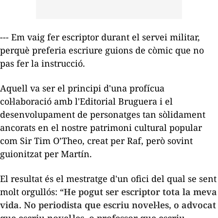
--- Em vaig fer escriptor durant el servei militar,
perquè preferia escriure guions de còmic que no
pas fer la instrucció.
Aquell va ser el principi d'una profícua
col·laboració amb l'Editorial Bruguera i el
desenvolupament de personatges tan sòlidament
ancorats en el nostre patrimoni cultural popular
com
Sir Tim O’Theo
, creat per Raf, però sovint
guionitzat per Martín.
El resultat és el mestratge d'un ofici del qual se sent
molt orgullós: “
He pogut ser escriptor tota la meva
vida. No periodista que escriu novel·les, o advocat
que escriu novel·les, o professor que escriu