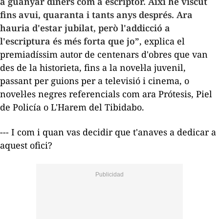
a guanyar diners com a escriptor. Així he viscut
fins avui, quaranta i tants anys després. Ara
hauria d'estar jubilat, però l'addicció a
l'escriptura és més forta que jo”
, explica el
premiadíssim autor de centenars d'obres que van
des de la historieta, fins a la novel·la juvenil,
passant per guions per a televisió i cinema, o
novel·les negres referencials com ara
Prótesis
,
Piel
de Policía
o
L'Harem del Tibidabo
.
--- I com i quan vas decidir que t'anaves a dedicar a
aquest ofici?