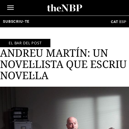
Ir
al
contenido
SUBSCRIU-TE
CAT
ESP
EL BAR DEL POST
ANDREU MARTÍN: UN
NOVEL·LISTA QUE ESCRIU
NOVEL·LA