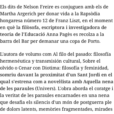
Els dits de Nelson Freire es conjuguen amb els de
Martha Argerich per donar vida a la
Rapsòdia
hongaresa número 12
de Franz Liszt, en el moment
en què
la filòsofa, escriptora i investigadora de
teoria de l'Educació
Anna Pagès es recolza a la
barra del Bar per demanar una copa de Porto.
L'autora de volums com
Al filo del pasado: filosofía
hermenéutica y transmisión cultural, Sobre el
olvido
o
Cenar con Diotima: filosofía y feminidad
,
somriu davant la proximitat d'un Sant Jordi en el
qual s'estrena com a novel·lista amb
Aquella nena
de les paraules
(Univers). L'obra aborda el coratge i
la veritat de les paraules encarnades en una nena
que desafia els silencis d'un món de postguerra ple
de dolors latents, memòries fragmentades, mirades