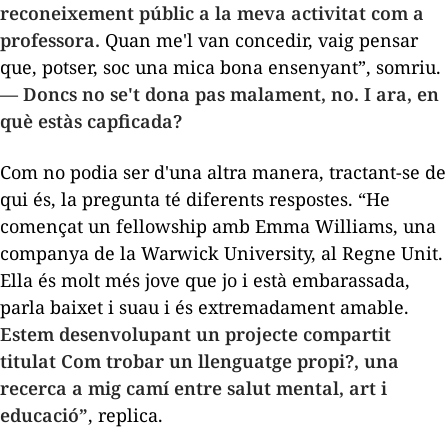
reconeixement públic a la meva activitat com a
professora.
Quan me'l van concedir, vaig pensar
que, potser, soc una mica bona ensenyant”, somriu.
— Doncs no se't dona pas malament, no. I ara, en
què estàs capficada?
Com no podia ser d'una altra manera, tractant-se de
qui és, la pregunta té diferents respostes. “He
començat un
fellowship
amb Emma Williams, una
companya de la Warwick University, al Regne Unit.
Ella és molt més jove que jo i està embarassada,
parla baixet i suau i és extremadament amable.
Estem desenvolupant un projecte compartit
titulat
Com trobar un llenguatge propi?
, una
recerca a mig camí entre salut mental, art i
educació”
, replica.