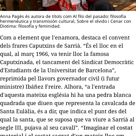
Anna Pagès és autora de títols com Al filo del pasado: filosofía
hermenéutica y transmisión cultural, Sobre el olvido i Cenar con
Diotima: filosofía y feminidad.
Com a element que l'enamora, destaca el convent
dels frares Caputxins de Sarrià. “És el lloc en el
qual, al març 1966, va tenir lloc la famosa
Caputxinada
, el tancament del Sindicat Democràtic
d'Estudiants de la Universitat de Barcelona”,
reprimida pel llavors governador civil (i futur
ministre) Ibáñez Freire. Alhora, “a l'entrada
d'aquesta mateixa església hi ha una pedra blanca
quadrada que diuen que representa la cavalcada de
Santa Eulàlia, és a dir, que indica el punt des del
qual la santa, que se suposa que va viure a Sarrià al
segle III, pujava al seu cavall”.
“Imaginar el costat
material i el costat sagrat d'un mateix lloc em