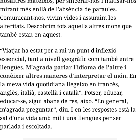
nosaltres mateixos
, per sincerar-nos i matisar-nos
mirant més enllà de l'absència de paraules.
Comunicant-nos, vivim vides i assumim les
alteritats. Descobrim tots aquells altres mons que
també estan en aquest.
“Viatjar ha estat per a mi un punt d'inflexió
essencial, tant a nivell geogràfic com també entre
llengües.
M'agrada parlar l'idioma de l'altre i
conèixer altres maneres d'interpretar el món.
En
la meva vida quotidiana llegeixo en francès,
anglès, italià, castellà i català”. Potser, educar,
educar-se, sigui abans de res, això. “En general,
m'agrada preguntar”, diu. I en les respostes està la
sal d'una vida amb mil i una llengües per ser
parlada i escoltada.