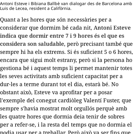
Antoni Esteve i Bibiana Ballbè van dialogar des de Barcelona amb
Luis de Lecea, resident a Califòrnia.
Quant a les hores que són necessàries per a
considerar que dormim bé cada nit,
Antoni Esteve
indica que dormir entre 7 i 9 hores és el que es
considera son saludable
, però precisant també que
sempre hi ha els extrems. Si és suficient 5 o 6 hores,
encara que sigui molt estrany, però si la persona ho
gestiona bé i aquest temps li permet mantenir totes
les seves activitats amb suficient capacitat per a
dur-les a terme durant tot el dia, estarà bé. No
obstant això, Esteve va aprofitar per a posar
l'exemple del conegut cardiòleg Valentí Fuster, que
sempre s'havia mostrat molt orgullós perquè amb
les quatre hores que dormia deia tenir de sobres
per a refer-se, i la resta del temps que no dormia el
podia usar per a treballar. Però això va ser fins que