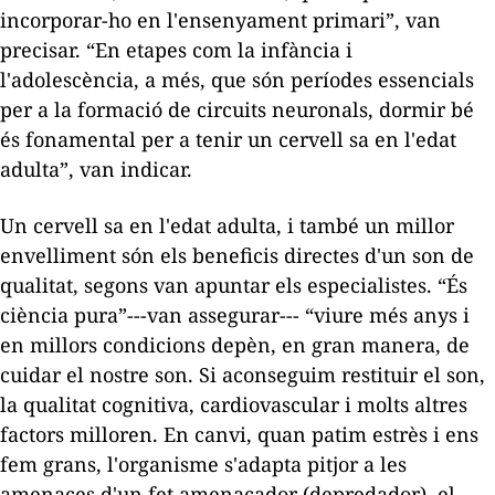
incorporar-ho en l'ensenyament primari”, van
precisar. “En etapes com la infància i
l'adolescència, a més, que són períodes essencials
per a la formació de circuits neuronals, dormir bé
és fonamental per a tenir un cervell sa en l'edat
adulta”, van indicar.
Un cervell sa en l'edat adulta, i també un millor
envelliment són els beneficis directes d'un son de
qualitat, segons van apuntar els especialistes. “És
ciència pura”---van assegurar--- “viure més anys i
en millors condicions depèn, en gran manera, de
cuidar el nostre son. Si aconseguim restituir el son,
la qualitat cognitiva, cardiovascular i molts altres
factors milloren. En canvi, quan patim estrès i ens
fem grans, l'organisme s'adapta pitjor a les
amenaces d'un fet amenaçador (depredador), el