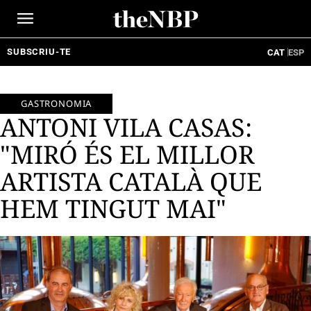
Ir
al
contenido
SUBSCRIU-TE
CAT
ESP
GASTRONOMIA
ANTONI VILA CASAS:
"MIRÓ ÉS EL MILLOR
ARTISTA CATALÀ QUE
HEM TINGUT MAI"