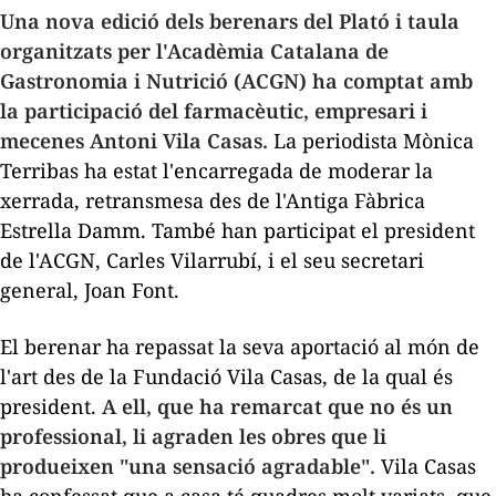
Una nova edició dels berenars del
Plató i taula
organitzats per l'Acadèmia Catalana de
Gastronomia i Nutrició (ACGN) ha comptat amb
la participació del farmacèutic, empresari i
mecenes Antoni Vila Casas.
La periodista Mònica
Terribas ha estat l'encarregada de moderar la
xerrada, retransmesa des de l'Antiga Fàbrica
Estrella Damm. També han participat el president
de l'ACGN, Carles Vilarrubí, i el seu secretari
general, Joan Font.
El berenar ha repassat la seva aportació al món de
l'art des de la Fundació Vila Casas, de la qual és
president.
A ell, que ha remarcat que no és un
professional, li agraden les obres que li
produeixen "una sensació agradable".
Vila Casas
ha confessat que a casa té quadres molt variats, que