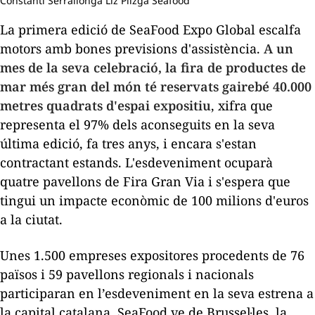
Constantí Serrallonga Liz Plizga Seafood
La primera edició de SeaFood Expo Global escalfa
motors amb bones previsions d'assistència.
A un
mes de la seva celebració, la fira de productes de
mar més gran del món té reservats gairebé 40.000
metres quadrats d'espai expositiu
, xifra que
representa el 97% dels aconseguits en la seva
última edició, fa tres anys, i encara s'estan
contractant estands. L'esdeveniment ocuparà
quatre pavellons de Fira Gran Via i s'espera que
tingui un impacte econòmic de 100 milions d'euros
a la ciutat.
Unes 1.500 empreses expositores procedents de 76
països i 59 pavellons regionals i nacionals
participaran en l’esdeveniment en la seva estrena a
la capital catalana. SeaFood ve de Brussel·les, la