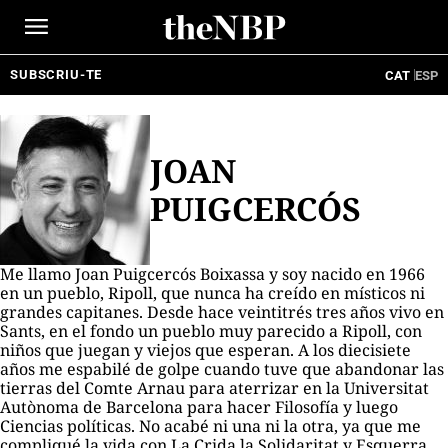
Ir
al
contenido
SUBSCRIU-TE
CAT
ESP
JOAN
PUIGCERCÓS
Me llamo Joan Puigcercós Boixassa y soy nacido en 1966
en un pueblo, Ripoll, que nunca ha creído en místicos ni
grandes capitanes. Desde hace veintitrés tres años vivo en
Sants, en el fondo un pueblo muy parecido a Ripoll, con
niños que juegan y viejos que esperan. A los diecisiete
años me espabilé de golpe cuando tuve que abandonar las
tierras del Comte Arnau para aterrizar en la Universitat
Autònoma de Barcelona para hacer Filosofía y luego
Ciencias políticas. No acabé ni una ni la otra, ya que me
compliqué la vida con La Crida la Solidaritat y Esquerra