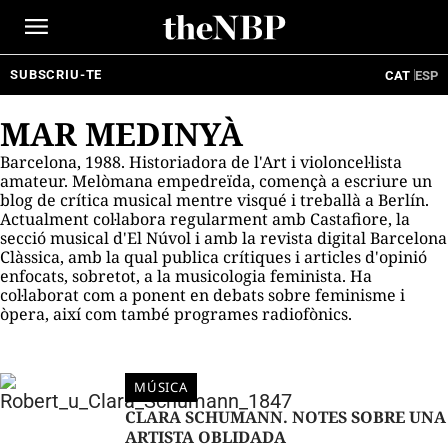
Ir
al
contenido
SUBSCRIU-TE
CAT
ESP
MAR MEDINYÀ
Barcelona, 1988. Historiadora de l'Art i violoncel·lista
amateur.
Melòmana empedreïda, començà a escriure un
blog de crítica musical mentre visqué i treballà a Berlín.
Actualment col·labora regularment amb
Castafiore
, la
secció musical d'El Núvol i amb la revista digital Barcelona
Clàssica, amb la qual publica crítiques i articles d'opinió
enfocats, sobretot, a la musicologia feminista. Ha
col·laborat com a ponent en debats sobre feminisme i
òpera, així com també programes radiofònics.
MÚSICA
CLARA SCHUMANN. NOTES SOBRE UNA
ARTISTA OBLIDADA