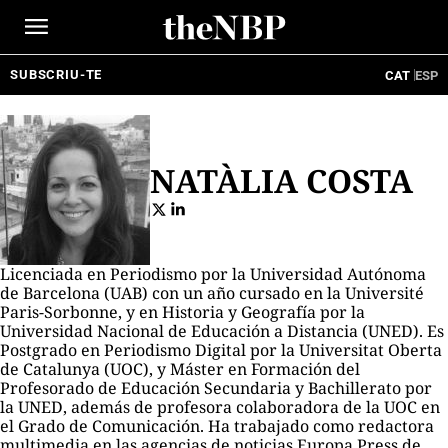
Ir
al
contenido
SUBSCRIU-TE
CAT
ESP
NATÀLIA COSTA
Licenciada en Periodismo por la Universidad Autónoma
de Barcelona (UAB) con un año cursado en la Université
Paris-Sorbonne, y en Historia y Geografía por la
Universidad Nacional de Educación a Distancia (UNED). Es
Postgrado en Periodismo Digital por la Universitat Oberta
de Catalunya (UOC), y Máster en Formación del
Profesorado de Educación Secundaria y Bachillerato por
la UNED, además de profesora colaboradora de la UOC en
el Grado de Comunicación. Ha trabajado como redactora
multimedia en las agencias de noticias Europa Press de