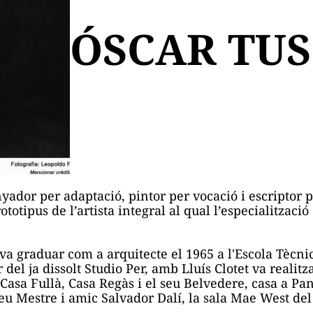
ÓSCAR TU
yador per adaptació, pintor per vocació i escriptor p
ototipus de l’artista integral al qual l’especialitza
va graduar com a arquitecte el 1965 a l'Escola Tècni
 del ja dissolt Studio Per, amb Lluís Clotet va realitz
: Casa Fullà, Casa Regàs i el seu Belvedere, casa a Pan
l seu Mestre i amic Salvador Dalí, la sala Mae West d