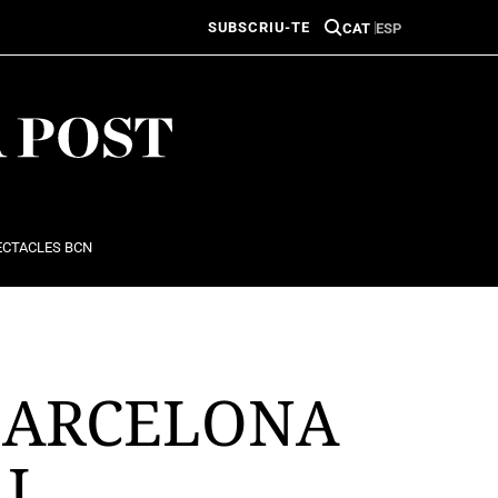
SUBSCRIU-TE
CAT
ESP
ECTACLES BCN
 BARCELONA
AL