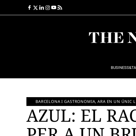
Ir
al
contenido
BUSINESS&T
BARCELONA I GASTRONOMIA, ARA EN UN ÚNIC 
AZUL: EL RA
PER A UN B