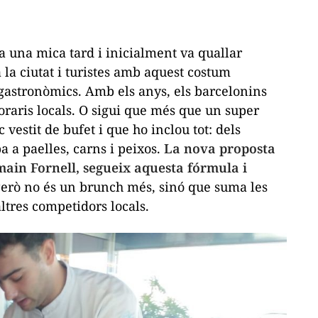
a una mica tard i inicialment va quallar
a la ciutat i turistes amb aquest costum
 gastronòmics. Amb els anys, els barcelonins
oraris locals. O sigui que més que un super
estit de bufet i que ho inclou tot: dels
ba a paelles, carns i peixos.
La nova proposta
main Fornell, segueix aquesta fórmula i
erò no és un
brunch
més, sinó que suma les
altres competidors locals.