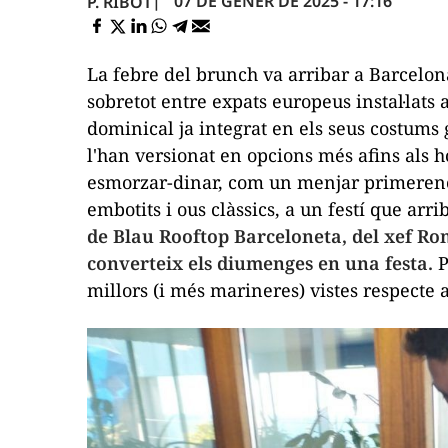
07 DE GENER DE 2025 - 17:16
P. RIBOT
La febre del
brunch
va arribar a Barcelon
sobretot entre
expats
europeus instal·lats 
dominical ja integrat en els seus costums
l'han versionat en opcions més afins als h
esmorzar-dinar, com un menjar primerenc v
embotits i ous clàssics, a un festí que arri
de Blau Rooftop Barceloneta, del xef Ro
converteix els diumenges en una festa.
P
millors (i més marineres) vistes respecte 