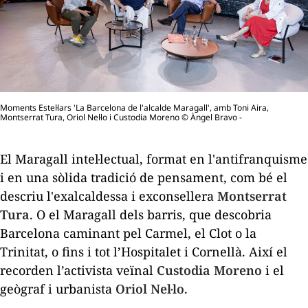
Moments Estel·lars 'La Barcelona de l'alcalde Maragall', amb Toni Aira,
Montserrat Tura, Oriol Nel·lo i Custodia Moreno © Àngel Bravo -
El Maragall intel·lectual, format en l'antifranquisme
i en una sòlida tradició de pensament, com bé el
descriu l'exalcaldessa i exconsellera
Montserrat
Tura
. O el Maragall dels barris, que descobria
Barcelona caminant pel Carmel, el Clot o la
Trinitat, o fins i tot l’Hospitalet i Cornellà. Així el
recorden l’activista veïnal
Custodia Moreno
i el
geògraf i urbanista
Oriol Nel·lo
.