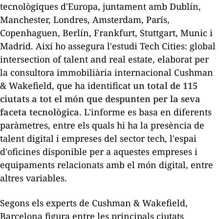
tecnològiques d'Europa, juntament amb Dublín,
Manchester, Londres, Amsterdam, París,
Copenhaguen, Berlín, Frankfurt, Stuttgart, Munic i
Madrid. Així ho assegura l'estudi
Tech
Cities
: global
intersection
of
talent
and
real
estate
, elaborat per
la consultora immobiliària internacional
Cushman
& Wakefield, que ha identificat
un total de 115
ciutats a tot el món que despunten per la seva
faceta tecnològica
. L'informe es basa en diferents
paràmetres, entre els quals hi ha la presència de
talent digital i empreses del sector
tech
, l'espai
d'oficines disponible per a aquestes empreses i
equipaments relacionats amb el món digital, entre
altres variables.
Segons els experts de
Cushman
& Wakefield,
Barcelona figura entre les principals ciutats