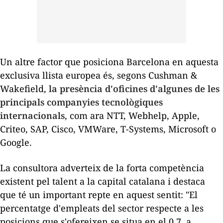
Un altre factor que posiciona Barcelona en aquesta
exclusiva llista europea és, segons
Cushman
&
Wakefield,
la presència d'oficines d'algunes de les
principals companyies tecnològiques
internacionals
, com ara NTT,
Webhelp
, Apple,
Criteo
, SAP, Cisco, VMWare, T-
Systems
, Microsoft o
Google.
La consultora adverteix de la forta competència
existent pel talent a la capital catalana i destaca
que té un important repte en aquest sentit: "El
percentatge d'empleats del sector respecte a les
posicions que s'ofereixen se situa en el 0,7, a