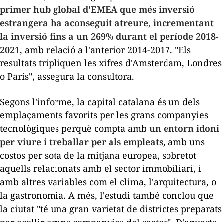
primer
hub
global d'
EMEA
que més inversió
estrangera ha aconseguit atreure, incrementant
la inversió fins a un 269% durant el període 2018-
2021
, amb relació a l'anterior 2014-2017. "Els
resultats tripliquen les xifres d'Amsterdam, Londres
o París", assegura la consultora.
Segons l'informe, la capital catalana és un dels
emplaçaments favorits per les grans companyies
tecnològiques perquè compta amb
un entorn idoni
per viure i treballar per als empleats
, amb uns
costos per sota de la mitjana europea, sobretot
aquells relacionats amb el sector immobiliari, i
amb altres variables com el clima, l'arquitectura, o
la gastronomia. A més, l'estudi també conclou que
la ciutat "té una gran varietat de districtes preparats
per acollir grans companyies del sector". D'aquests,