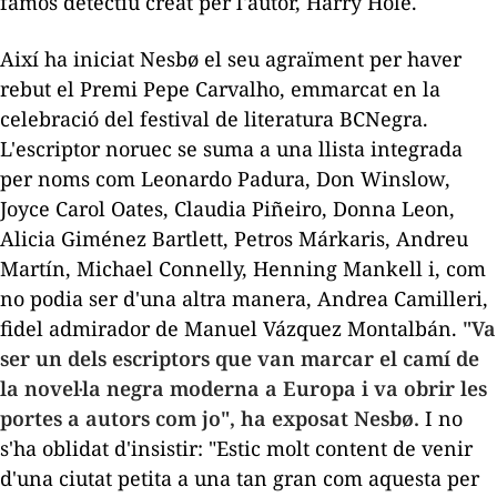
famós detectiu creat per l'autor, Harry Hole.
Així ha iniciat Nesbø el seu agraïment per haver
rebut el Premi Pepe Carvalho, emmarcat en la
celebració del festival de literatura BCNegra.
L'escriptor noruec se suma a una llista integrada
per noms com Leonardo Padura, Don Winslow,
Joyce Carol Oates, Claudia Piñeiro, Donna Leon,
Alicia Giménez Bartlett, Petros Márkaris, Andreu
Martín, Michael Connelly, Henning Mankell i, com
no podia ser d'una altra manera, Andrea Camilleri,
fidel admirador de Manuel Vázquez Montalbán.
"Va
ser un dels escriptors que van marcar el camí de
la novel·la negra moderna a Europa i va obrir les
portes a autors com jo", ha exposat Nesbø.
I no
s'ha oblidat d'insistir: "Estic molt content de venir
d'una ciutat petita a una tan gran com aquesta per