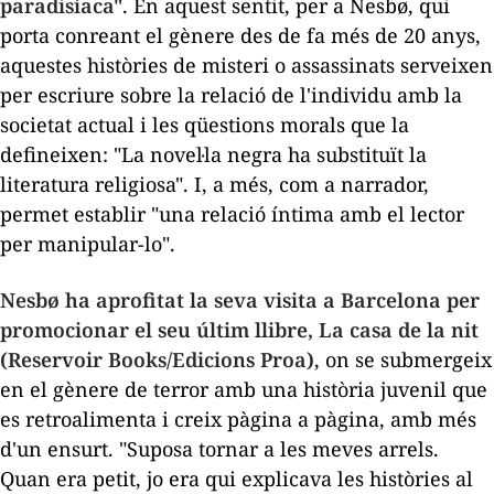
paradisíaca"
. En aquest sentit, per a Nesbø, qui
porta conreant el gènere des de fa més de 20 anys,
aquestes històries de misteri o assassinats serveixen
per escriure sobre la relació de l'individu amb la
societat actual i les qüestions morals que la
defineixen: "La novel·la negra ha substituït la
literatura religiosa". I, a més, com a narrador,
permet establir "una relació íntima amb el lector
per manipular-lo".
Nesbø ha aprofitat la seva visita a Barcelona per
promocionar el seu últim llibre,
La casa de la nit
(Reservoir Books/Edicions Proa)
, on se submergeix
en el gènere de terror amb una història juvenil que
es retroalimenta i creix pàgina a pàgina, amb més
d'un ensurt. "Suposa tornar a les meves arrels.
Quan era petit, jo era qui explicava les històries al