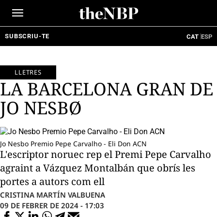
Ir
al
contenido
SUBSCRIU-TE
CAT
ESP
LLETRES
LA BARCELONA GRAN DE
JO NESBØ
Jo Nesbo Premio Pepe Carvalho - Eli Don ACN
L'escriptor noruec rep el Premi Pepe Carvalho
agraint a Vázquez Montalbán que obrís les
portes a autors com ell
CRISTINA MARTÍN VALBUENA
09 DE FEBRER DE 2024 - 17:03