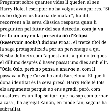
Preguntat sobre quantes vides li queden al seu
Harry Hole, l'escriptor no ha volgut avançar res.
"Si
us ho digués us hauria de matar", ha dit,
recorrent a la seva clàssica resposta quan li
pregunten pel futur del seu detectiu
,
com ja va
fer fa un any en la presentació d'
Eclipsi
(Reservoir Books/Edicions Proa)
, el tretzè títol de
la saga protagonitzada per un personatge a qui
Nesbø defineix com "aquest amic a qui no truques
el dilluns després d'haver passat uns dies amb ell".
"Odia Oslo, però no pensa a anar-se'n, com li
passava a Pepe Carvalho amb Barcelona. El que li
dona identitat és la seva presó. Harry Hole té tots
els arguments perquè no ens agradi, però, com
nosaltres, és un llop solitari que no sap com tornar
a casa", ha agregat Zanón, en mode
fan
, segons ha
subratllat.